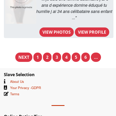
ans d expérience domine éduqué tu
humilie j ai 34 ans célibataire sans enfant
..."
VIEW PHOTOS
VIEW PROFILE
NEXT
1
2
3
4
5
6
...
Slave Selection
About Us
Your Privacy -GDPR
Terms