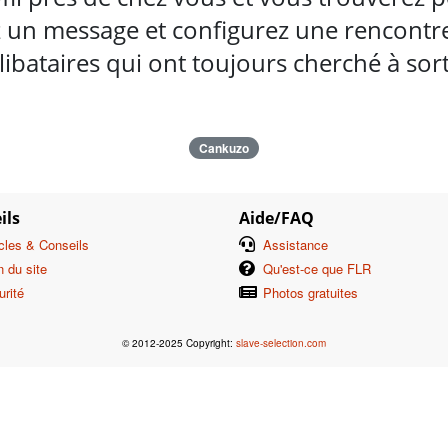
 un message et configurez une rencontre 
ibataires qui ont toujours cherché à so
Cankuzo
ils
Aide/FAQ
icles & Conseils
Assistance
n du site
Qu'est-ce que FLR
urité
Photos gratuites
© 2012-2025 Copyright:
slave-selection.com