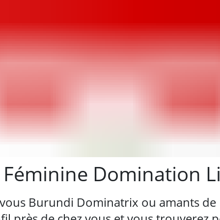
 Féminine Domination Lif
vous Burundi Dominatrix ou amants d
l près de chez vous et vous trouverez pe