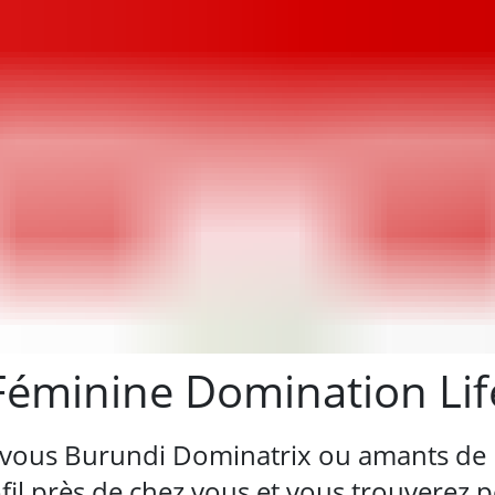
Féminine Domination Lif
vous Burundi Dominatrix ou amants d
l près de chez vous et vous trouverez pe