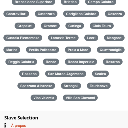
Brancaleone Superiore
Briatico
Campo Calabro
Castrovillari
Catanzaro
Corigliano Calabro
Cosenza
Cropalati
Crotone
Curinga
Gioia Tauro
Guardia Piemontese
Lamezia Terme
Locri
Mangone
Marina
Petilia Policastro
Praia a Mare
Quattromiglia
Reggio Calabria
Rende
Rocca Imperiale
Rosarno
Rossano
San Marco Argentano
Scalea
Spezzano Albanese
Strongoli
Taurianova
Vibo Valentia
Villa San Giovanni
Slave Selection
À propos