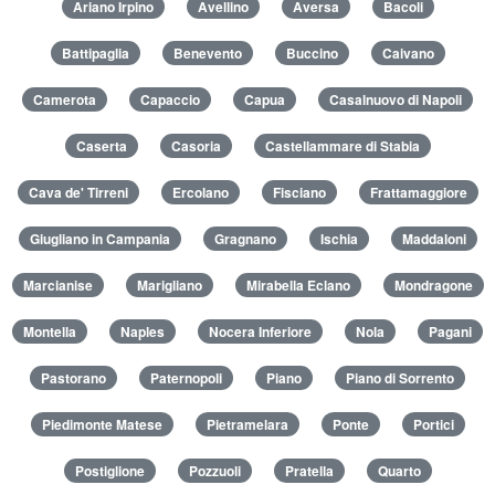
Ariano Irpino
Avellino
Aversa
Bacoli
Battipaglia
Benevento
Buccino
Caivano
Camerota
Capaccio
Capua
Casalnuovo di Napoli
Caserta
Casoria
Castellammare di Stabia
Cava de' Tirreni
Ercolano
Fisciano
Frattamaggiore
Giugliano in Campania
Gragnano
Ischia
Maddaloni
Marcianise
Marigliano
Mirabella Eclano
Mondragone
Montella
Naples
Nocera Inferiore
Nola
Pagani
Pastorano
Paternopoli
Piano
Piano di Sorrento
Piedimonte Matese
Pietramelara
Ponte
Portici
Postiglione
Pozzuoli
Pratella
Quarto