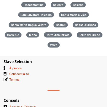
Roccamonfina
Salento
Salerno
San Salvatore Telesino
Santa Maria a Vico
Santa Maria Capua Vetere
Scafati
Sessa Aurunca
Sorrento
Teano
Torre Annunziata
Torre del Greco
Valva
Slave Selection
À propos
Confidentialité
Termes
Conseils
Articles & Conseils