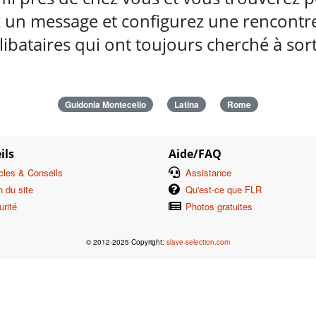
 un message et configurez une rencontre 
ibataires qui ont toujours cherché à so
Guidonia Montecelio
Latina
Rome
ils
Aide/FAQ
icles & Conseils
Assistance
n du site
Qu'est-ce que FLR
urité
Photos gratuites
© 2012-2025 Copyright:
slave-selection.com