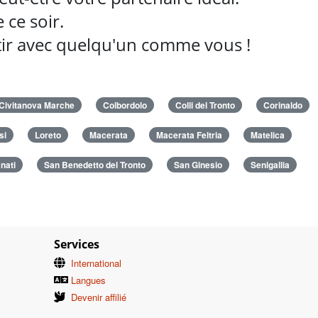
ce soir.
rtir avec quelqu'un comme vous !
Civitanova Marche
Colbordolo
Colli del Tronto
Corinaldo
si
Loreto
Macerata
Macerata Feltria
Matelica
nati
San Benedetto del Tronto
San Ginesio
Senigallia
Services
International
Langues
Devenir affilié