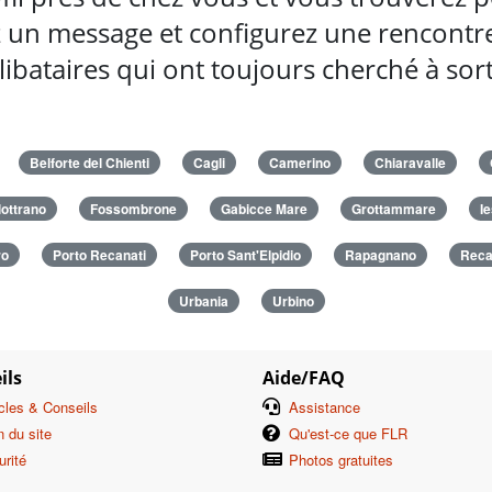
 un message et configurez une rencontre 
ibataires qui ont toujours cherché à so
Belforte del Chienti
Cagli
Camerino
Chiaravalle
lottrano
Fossombrone
Gabicce Mare
Grottammare
Ie
ro
Porto Recanati
Porto Sant'Elpidio
Rapagnano
Reca
Urbania
Urbino
ils
Aide/FAQ
icles & Conseils
Assistance
n du site
Qu'est-ce que FLR
urité
Photos gratuites