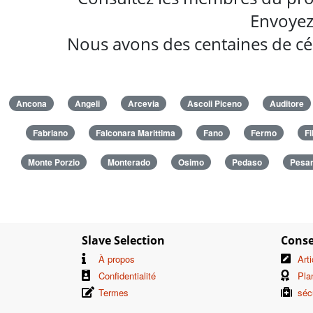
Envoyez
Nous avons des centaines de cél
Ancona
Angeli
Arcevia
Ascoli Piceno
Auditore
Fabriano
Falconara Marittima
Fano
Fermo
Fi
Monte Porzio
Monterado
Osimo
Pedaso
Pesa
Slave Selection
Conse
À propos
Art
Confidentialité
Pla
Termes
séc