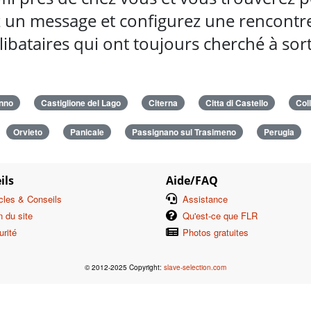
 un message et configurez une rencontre 
ibataires qui ont toujours cherché à so
unno
Castiglione del Lago
Citerna
Citta di Castello
Col
Orvieto
Panicale
Passignano sul Trasimeno
Perugia
ils
Aide/FAQ
icles & Conseils
Assistance
n du site
Qu'est-ce que FLR
urité
Photos gratuites
© 2012-2025 Copyright:
slave-selection.com