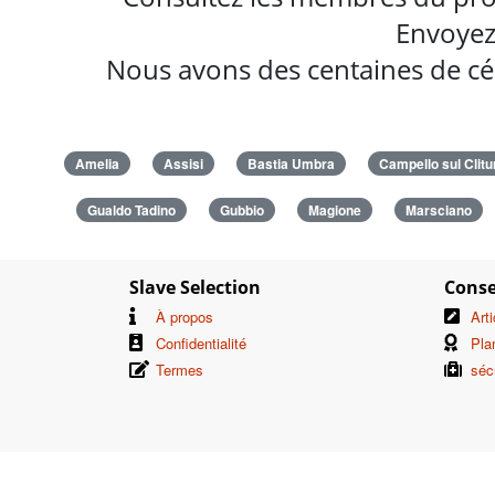
Envoyez
Nous avons des centaines de cél
Amelia
Assisi
Bastia Umbra
Campello sul Clit
Gualdo Tadino
Gubbio
Magione
Marsciano
Slave Selection
Conse
À propos
Art
Confidentialité
Pla
Termes
séc