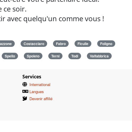
ce soir.
rtir avec quelqu'un comme vous !
lazzone
Costacciaro
Fabro
Ficulle
Foligno
Spello
Spoleto
Terni
Todi
Valfabbrica
Services
International
Langues
Devenir affilié