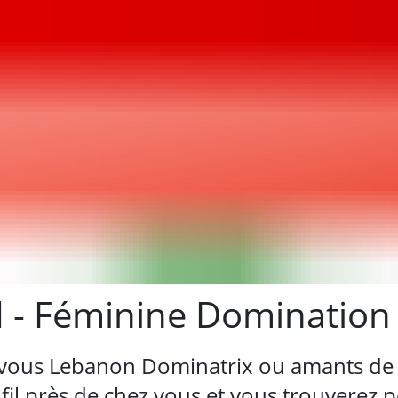
- Féminine Domination L
vous Lebanon Dominatrix ou amants d
l près de chez vous et vous trouverez pe