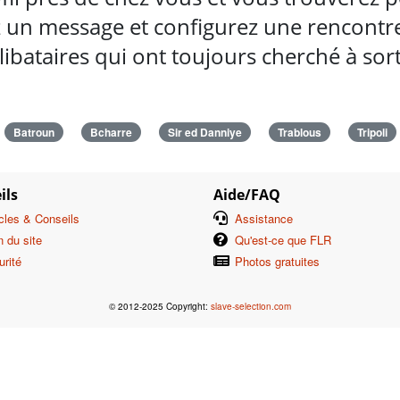
 un message et configurez une rencontre 
ibataires qui ont toujours cherché à so
Batroun
Bcharre
Sir ed Danniye
Trablous
Tripoli
ils
Aide/FAQ
icles & Conseils
Assistance
n du site
Qu'est-ce que FLR
urité
Photos gratuites
© 2012-2025 Copyright:
slave-selection.com